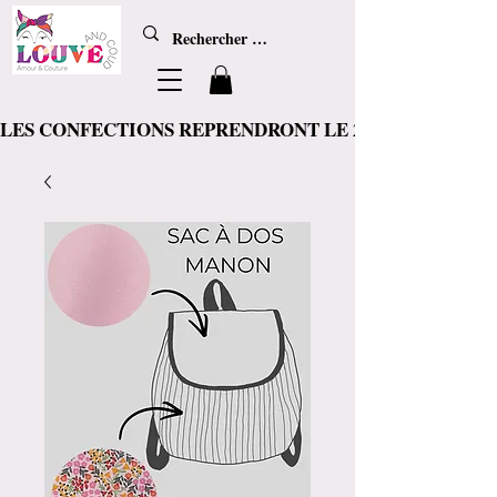
LES CONFECTIONS REPRENDRONT LE 20 AOÛT, d'ici là les articl