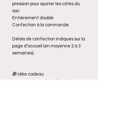
pression pour ajuster les côtés du
sac
Entièrement doublé
Confection à la commande.
Délais de confection indiqués sur la
page d’accueil (en moyenne 2 à 3
semaines).
🎁 Idée cadeau
Ce sac à dos enfant fait main est
une belle idée de cadeau pour :
✔ Une naissance
✔ Un anniversaire
✔ Une entrée en maternelle
Un accessoire utile, durable et
personnalisé.