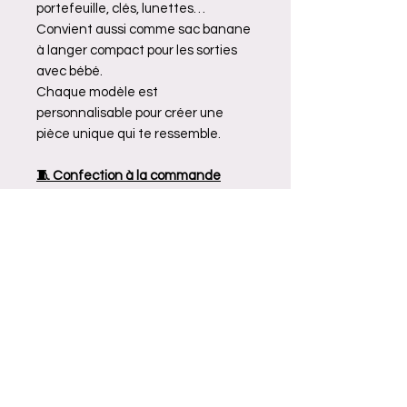
portefeuille, clés, lunettes…
Convient aussi comme sac banane
à langer compact pour les sorties
avec bébé.
Chaque modèle est
personnalisable pour créer une
pièce unique qui te ressemble.
🧵 Confection à la commande
Délais indiqués sur la page
d’accueil (en moyenne 2 à 3
semaines)
Fabrication artisanale française
Créé et cousu à la main dans mon
atelier près d’Orléans
Lavage et entretien
Lavable en machine à 30°,
Tissus Oeko-Tex®