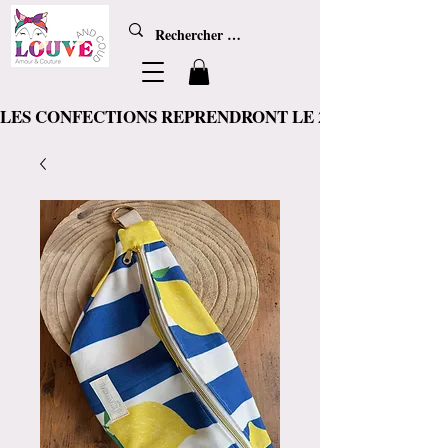
LES CONFECTIONS REPRENDRONT LE 20 AOÛT, d'ici là les articl