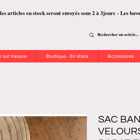
es en stock seront envoyés sous 2 à 3jours - Les bavoirs se
n sur mesure
Boutique - En stock
Accessoires
SAC BAN
VELOUR