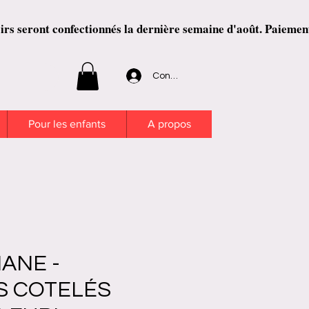
ront confectionnés la dernière semaine d'août. Paiement en 
Connexion
Pour les enfants
A propos
ANE -
S COTELÉS