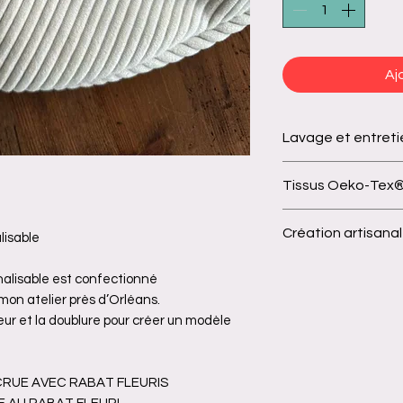
Aj
Lavage et entreti
Lavable en machin
Tissus Oeko-Tex
dans un filet de l
similaires,
Tous nos tissus s
Création artisana
PAS de sèche linge
lisable
substances nociv
♥️ Fabriqué à la ma
alisable est confectionné
on atelier près d’Orléans.
rieur et la doublure pour créer un modèle
ÉCRUE AVEC RABAT FLEURIS