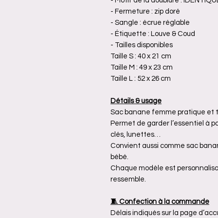
- Motif de la doublure : IDENTI
- Fermeture : zip doré
- Sangle : écrue réglable
- Étiquette : Louve & Coud
- Tailles disponibles
Taille S : 40 x 21 cm
Taille M : 49 x 23 cm
Taille L : 52 x 26 cm
Détails & usage
Sac banane femme pratique et te
Permet de garder l’essentiel à po
clés, lunettes…
Convient aussi comme sac banane
bébé.
Chaque modèle est personnalisab
ressemble.
🧵 Confection à la commande
Délais indiqués sur la page d’ac