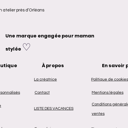
 atelier près d’Orléans
Une marque engagée pour maman
♡
stylée
outique
À propos
En savoir 
La créatrice
Politique de cookie
sonnalisés
Contact
Mentions légales
Conditions général
e
LISTE DES VACANCES
ventes