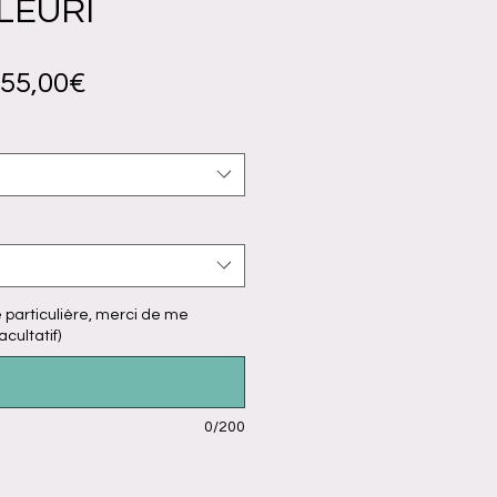
LEURI
Prix
55,00€
promotionnel
particulière, merci de me
facultatif)
0/200